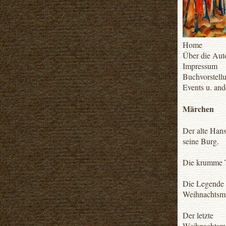
Home
Über die Aut
Impressum
Buchvorstell
Events u. and
Märchen
Der alte Han
seine Burg.
Die krumme 
Die Legende
Weihnachtsm
Der letzte
Weihnachtsm