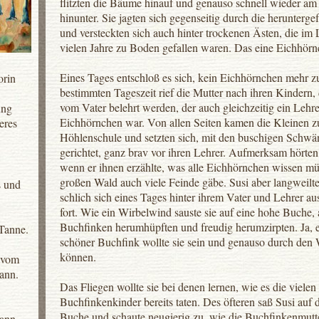
flitzten die Bäume hinauf und genauso schnell wieder 
hinunter. Sie jagten sich gegenseitig durch die heruntergef
und versteckten sich auch hinter trockenen Ästen, die im 
vielen Jahre zu Boden gefallen waren. Das eine Eichhörn
Eines Tages entschloß es sich, kein Eichhörnchen mehr zu
orin
bestimmten Tageszeit rief die Mutter nach ihren Kindern, 
vom Vater belehrt werden, der auch gleichzeitig ein Lehre
ung
Eichhörnchen war. Von allen Seiten kamen die Kleinen zu
eres
Höhlenschule und setzten sich, mit den buschigen Schw
gerichtet, ganz brav vor ihren Lehrer. Aufmerksam hörten
wenn er ihnen erzählte, was alle Eichhörnchen wissen mü
großen Wald auch viele Feinde gäbe. Susi aber langweilte
s und
schlich sich eines Tages hinter ihrem Vater und Lehrer au
fort. Wie ein Wirbelwind sauste sie auf eine hohe Buche, 
Buchfinken herumhüpften und freudig herumzirpten. Ja, e
Tanne.
schöner Buchfink wollte sie sein und genauso durch den 
können.
 vom
ann.
Das Fliegen wollte sie bei denen lernen, wie es die vielen
Buchfinkenkinder bereits taten. Des öfteren saß Susi auf d
Buche und schaute neugierig zu, wie die Buchfinkenmutt
ann.