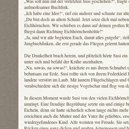
„Was soll nun mit der verletzten Susi geschehen?“, fragte 
aufmerksamer Buchfink.
„Ich habe eine Idee!“, rief ein anderer und schaute zur al
„Du bist doch an allem Schuld. Jetzt setze dich mal neben
Eichhörnchen. Wir schieben es dann auf deinen großen 
fliegst dann Richtung Eichhörnchenhöhle!“
„Ja, und wir alle begleiten Euch, damit alles gutgeht“, rief
Jungbuchfinken, die erst gerade das Fliegen gelernt hatten
Die Dunkelheit brach herein, und plötzlich hörte Susi ein
unter sich und befahl der Krähe anzuhalten.
„Na, sowas, na sowas!“, krächzte es aus ihrem Schnabel u
behutsam zur Erde. Susi rollte sich von ihrem Federkleid 
landete verstört im Laub. Mit lautem Flügelschlagen und
verabschiedete sich die riesige Vogelschar und flog von d
In diesem Moment wurde Susi von den vielen Eichhörnc
umringt. Eine freudige Begrüßung setzte ein und einige b
Eicheln, denn sie hatte sicherlich schon lange nichts meh
erreichten auch die Mutter und der Vater ihr geliebtes, er
wiedergefundenes Kind. Alle weinten vor Freude. Sie setz
Rücken eines ganz dicken und großen Artgenossen und be