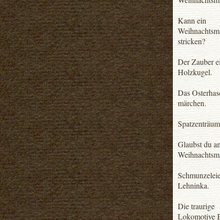
Kann ein
Weihnachtsm
stricken?
Der Zauber e
Holzkugel.
Das Osterhas
märchen.
Spatzenträum
Glaubst du a
Weihnachtsm
Schmunzeleie
Lehninka.
Die traurige
Lokomotive B