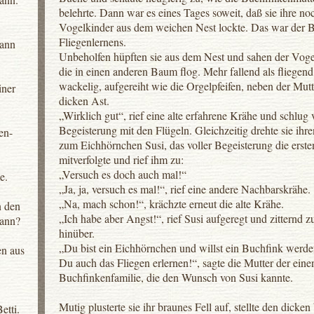
belehrte. Dann war es eines Tages soweit, daß sie ihre n
Vogelkinder aus dem weichen Nest lockte. Das war der 
Fliegenlernens.
ann
Unbeholfen hüpften sie aus dem Nest und sahen der Voge
die in einen anderen Baum flog. Mehr fallend als fliegend
wackelig, aufgereiht wie die Orgelpfeifen, neben der Mut
iner
dicken Ast.
„Wirklich gut“, rief eine alte erfahrene Krähe und schlug 
Begeisterung mit den Flügeln. Gleichzeitig drehte sie ihr
en-
zum Eichhörnchen Susi, das voller Begeisterung die erst
mitverfolgte und rief ihm zu:
„Versuch es doch auch mal!“
e.
„Ja, ja, versuch es mal!“, rief eine andere Nachbarskrähe.
„Na, mach schon!“, krächzte erneut die alte Krähe.
n den
„Ich habe aber Angst!“, rief Susi aufgeregt und zitternd z
ann?
hinüber.
„Du bist ein Eichhörnchen und willst ein Buchfink werd
n aus
Du auch das Fliegen erlernen!“, sagte die Mutter der eine
Buchfinkenfamilie, die den Wunsch von Susi kannte.
Mutig plusterte sie ihr braunes Fell auf, stellte den dicke
etti.