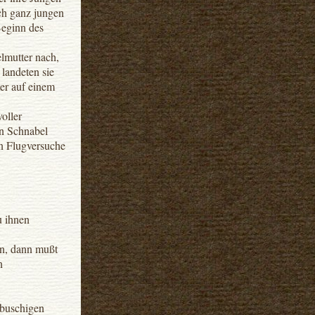
och ganz jungen
Beginn des
lmutter nach,
 landeten sie
ter auf einem
voller
en Schnabel
en Flugversuche
u ihnen
en, dann mußt
n
n buschigen