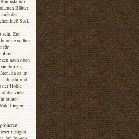
am Baumstamm
allenen Blätter
Laufe der
chen hieß Susi.
 sein. Zur
denn sie sollten
r für
 ihrer
änzen nach oben
 sie ihm zu,
ßten, da es im
 sich sehr und
s der Höhle
auf der viele
in bunter
Wald fliegen
 größeren
ieser riesigen
er ihre Jungen