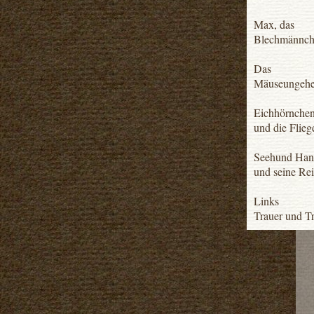
Max, das
Blechmännch
Das
Mäuseungehe
Eichhörnchen
und die Fliege
Seehund Han
und seine Rei
Links
Trauer und Tr