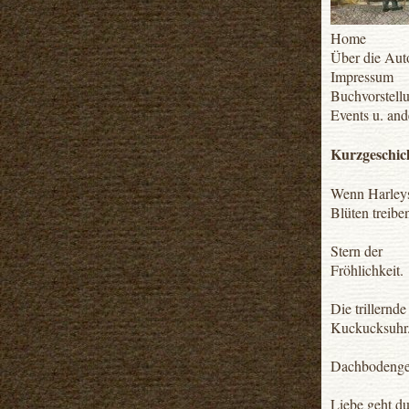
Home
Über die Aut
Impressum
Buchvorstell
Events u. and
Kurzgeschic
Wenn Harley
Blüten treibe
Stern der
Fröhlichkeit.
Die trillernde
Kuckucksuhr
Dachbodengef
Liebe geht d