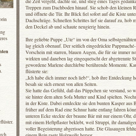
die Zeit vergeht, dachte sie, und stieg eines Tages gedank
Treppen zum Dachboden hinauf. Sie schob den kleinen Ri
und öffnete die Tür. Ihr Blick fiel sofort auf die Kiste unte
orin
Dachschräge. Schnellen Schrittes lief sie darauf zu, hob
den Deckel ab und schaute neugierig hinein.
ung
eres
Ihre geliebte Puppe „Ute“ im von der Oma selbstgenähten
lag gleich obenauf. Der seitlich eingedrückte Pappmach
hten
Vorschein mit starren, blauen Augen, die für sie immer n
wirkten und daneben lag eingequetscht der abgetrennte St
s
gewordene Marlene durchlebte berührende Momente. Ka
n.
flüsterte sie:
„Ich habe dich immer noch lieb!“, hob ihre Entdeckung h
besah sie sich erneut von allen Seiten.
Sie hatte das Gefühl, daß das Püppchen sie verstand, so wi
sie hinter dem alten Sofa Mutter und Kind spielten. Noch
in der Kiste. Dabei entdeckte sie den bunten Kasper aus B
.
früher auf dem Rad eine Schnur hatte entlang fahren könn
unteren Ecke steckte der braune Bär mit nur einem Ohr, 
lüster.
mit einem Heftpflaster beklebt, weil Struppi, ihr damalig
voller Begeisterung abgerissen hatte. Die Glasaugen fehlt
urch
einem Bein ragte Holzwolle hervor.