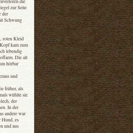
enverloren die
egel zur Seite
r der
 mit Schwung
, roten Kleid
é-Kopf kam zum
och lebendig
offarm. Die alt
um hörbar
eraus und
e früher, als
mals wühlte sie
lech, der
en. In der
das andere war
er Hund, es
en und aus