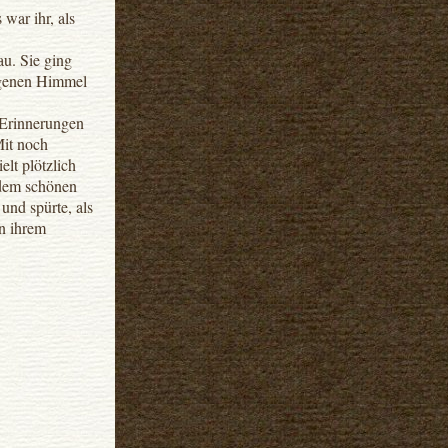
 war ihr, als
au. Sie ging
angenen Himmel
 Erinnerungen
Mit noch
lt plötzlich
 dem schönen
und spürte, als
in ihrem