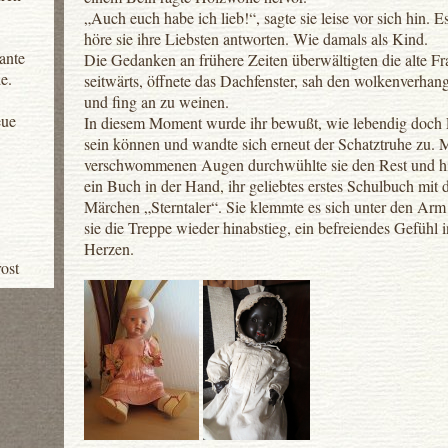
„Auch euch habe ich lieb!“, sagte sie leise vor sich hin. Es
höre sie ihre Liebsten antworten. Wie damals als Kind.
Tante
Die Gedanken an frühere Zeiten überwältigten die alte Fr
e.
seitwärts, öffnete das Dachfenster, sah den wolkenverh
und fing an zu weinen.
eue
In diesem Moment wurde ihr bewußt, wie lebendig doch
sein können und wandte sich erneut der Schatztruhe zu. 
verschwommenen Augen durchwühlte sie den Rest und hie
ein Buch in der Hand, ihr geliebtes erstes Schulbuch mit
Märchen „Sterntaler“. Sie klemmte es sich unter den Arm 
sie die Treppe wieder hinabstieg, ein befreiendes Gefühl 
Herzen.
ost