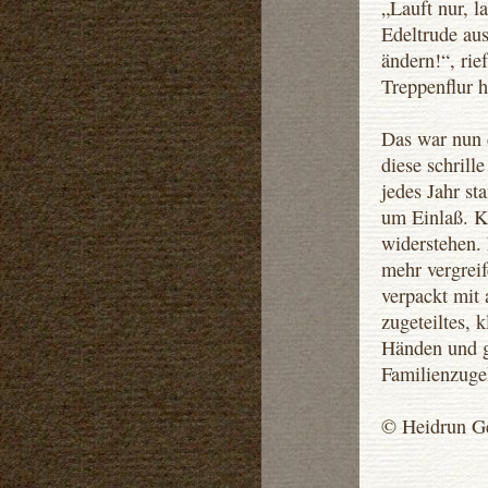
„Lauft nur, la
Edeltrude au
ändern!“, rie
Treppenflur h
Das war nun d
diese schrill
jedes Jahr st
um Einlaß. K
widerstehen.
mehr vergrei
verpackt mit
zugeteiltes,
Händen und g
Familienzuge
© Heidrun G