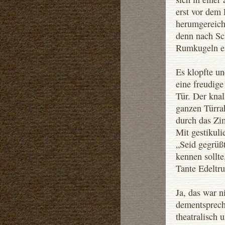
erst vor dem
herumgereicht
denn nach Sc
Rumkugeln ei
Es klopfte un
eine freudige
Tür. Der knal
ganzen Türra
durch das Zi
Mit gestikul
„Seid gegrüß
kennen sollte,
Tante Edeltr
Ja, das war n
dementsprech
theatralisch 