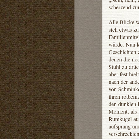
scherzend zu
Alle Blicke w
sich etwas z
Familienmitgl
würde. Nun k
Geschichten 
denen die no
Stuhl zu drü
aber fest hie
nach der and
von Schminke
ihren rotbem
den dunklen 
Moment, als 
Rumkugel auf
aufsprang un
verschreckten