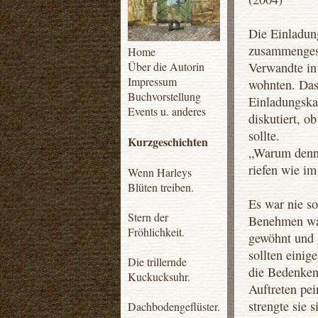
Die Einladung
zusammengeste
Home
Über die Autorin
Verwandte in 
Impressum
wohnten. Das
Buchvorstellung
Einladungska
Events u. anderes
diskutiert, o
sollte.
Kurzgeschichten
„Warum denn 
riefen wie im
Wenn Harleys
Blüten treiben.
Es war nie so
Stern der
Benehmen war 
Fröhlichkeit.
gewöhnt und 
sollten eini
Die trillernde
die Bedenken
Kuckucksuhr.
Auftreten pe
strengte sie s
Dachbodengeflüster.