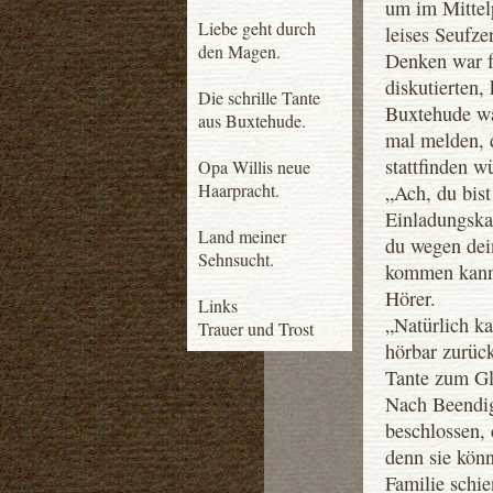
um im Mittel
Liebe geht durch
leises Seufz
den Magen.
Denken war f
diskutierten,
Die schrille Tante
Buxtehude wa
aus Buxtehude.
mal melden, d
stattfinden w
Opa Willis neue
Haarpracht.
„Ach, du bist
Einladungskar
Land meiner
du wegen dei
Sehnsucht.
kommen kanns
Hörer.
Links
„Natürlich k
Trauer und Trost
hörbar zurüc
Tante zum Gl
Nach Beendig
beschlossen, 
denn sie könn
Familie schie