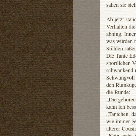
sahen sie sic
Ab jetzt stan
Verhalten die
abhing. Inner
was würden nu
Stühlen saßen
Die Tante Ede
sportlichen V
schwankend u
Schwungvoll 
den Rumkugeln
die Runde:
„Die gehören
kann ich bess
„Tantchen, d
wie immer ge
älterer Cousi
„Nein, nein, 