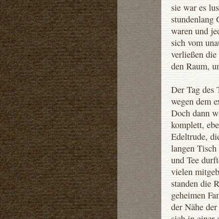
sie war es lu
stundenlang G
waren und je
sich vom una
verließen di
den Raum, um
Der Tag des 
wegen dem ex
Doch dann wa
komplett, ebe
Edeltrude, di
langen Tisch
und Tee durft
vielen mitge
standen die 
geheimen Fam
der Nähe der
sich in einer