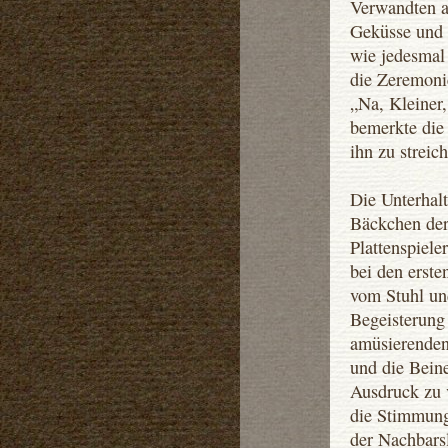
Verwandten al
Geküsse und 
wie jedesmal
die Zeremoni
„Na, Kleiner,
bemerkte die
ihn zu streich
Die Unterhal
Bäckchen der
Plattenspiel
bei den erste
vom Stuhl un
Begeisterung
amüsierenden
und die Bein
Ausdruck zu 
die Stimmung 
der Nachbarsl