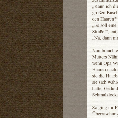
„Kann ich di
großen Büsch
den Haaren?“,
„Es soll eine
Straße!“, ent
„Na, dann nim
Nun brauchte 
Mutters Nähm
wenn Opa Will
Haaren nach 
sie die Haarb
sie sich wäh
hatte. Geduld
Schmalzlocke 
So ging ihr 
Überraschung