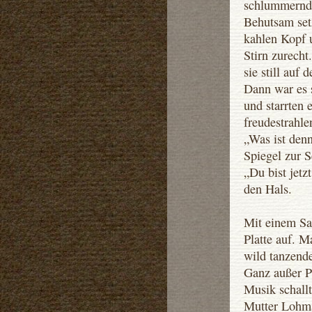
schlummernd 
Behutsam set
kahlen Kopf u
Stirn zurecht
sie still auf
Dann war es 
und starrten 
freudestrahle
„Was ist denn
Spiegel zur S
„Du bist jetz
den Hals.
Mit einem Sat
Platte auf. M
wild tanzend
Ganz außer Pu
Musik schallt
Mutter Lohm