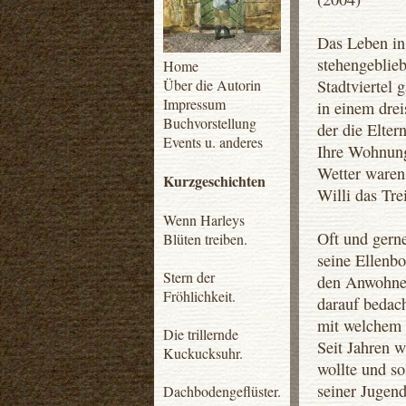
Das Leben in 
stehengeblieb
Home
Über die Autorin
Stadtviertel 
Impressum
in einem dre
Buchvorstellung
der die Elter
Events u. anderes
Ihre Wohnung
Wetter waren 
Kurzgeschichten
Willi das Tre
Wenn Harleys
Oft und gerne
Blüten treiben.
seine Ellenb
Stern der
den Anwohner
Fröhlichkeit.
darauf bedach
mit welchem 
Die trillernde
Seit Jahren w
Kuckucksuhr.
wollte und so
seiner Jugend
Dachbodengeflüster.