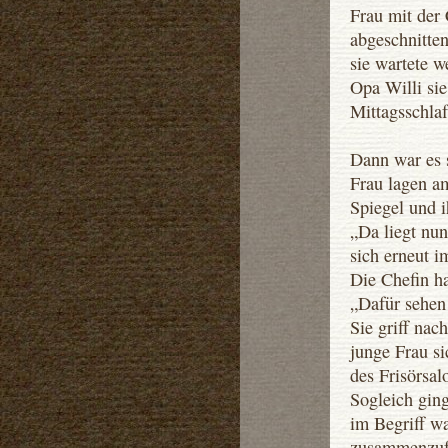
Frau mit der 
abgeschnitte
sie wartete w
Opa Willi sie
Mittagsschlaf
Dann war es 
Frau lagen am
Spiegel und i
„Da liegt nun
sich erneut i
Die Chefin ha
„Dafür sehen 
Sie griff nac
junge Frau s
des Frisörsal
Sogleich ging
im Begriff w
zusammenzufe