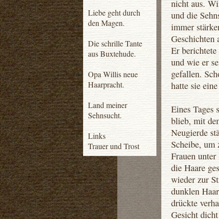
nicht aus. Wi
Liebe geht durch
und die Sehn
den Magen.
immer stärker
Geschichten 
Die schrille Tante
Er berichtet
aus Buxtehude.
und wie er s
gefallen. Sch
Opa Willis neue
Haarpracht.
hatte sie eine
Land meiner
Eines Tages s
Sehnsucht.
blieb, mit de
Neugierde stä
Links
Scheibe, um z
Trauer und Trost
Frauen unter 
die Haare ge
wieder zur St
dunklen Haare
drückte verha
Gesicht dicht