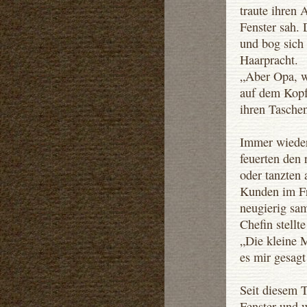
traute ihren
Fenster sah. 
und bog sich
Haarpracht.
„Aber Opa, w
auf dem Kopf
ihren Tasche
Immer wieder 
feuerten den
oder tanzten 
Kunden im Fr
neugierig sa
Chefin stellt
„Die kleine M
es mir gesagt
Seit diesem 
Fenster und 